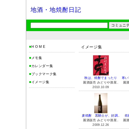
地酒・地焼酎日記
■
H O M E
イメージ集
■
メモ集
■
カレンダー集
■
ブックマーク集
秋は、焼酎でまったり
寒い
■
イメージ集
麗酒販売 みどりや酒屋..
麗酒
2010.10.09
麦焼酎 黒騎士が、好調..
焼
麗酒販売 みどりや酒屋..
麗酒
2009.12.26