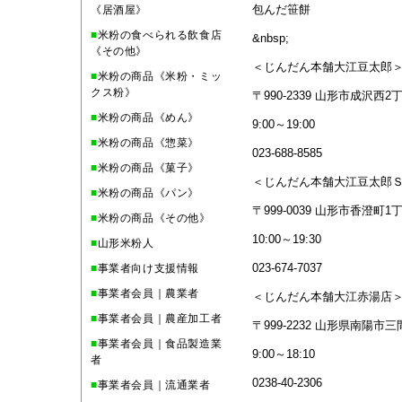
包んだ笹餅
《居酒屋》
■
米粉の食べられる飲食店
&nbsp;
《その他》
＜じんだん本舗大江豆太郎
■
米粉の商品《米粉・ミッ
クス粉》
〒990-2339 山形市成沢西2丁
■
米粉の商品《めん》
9:00～19:00
■
米粉の商品《惣菜》
023-688-8585
■
米粉の商品《菓子》
＜じんだん本舗大江豆太郎
■
米粉の商品《パン》
〒999-0039 山形市香澄町1丁
■
米粉の商品《その他》
10:00～19:30
■
山形米粉人
023-674-7037
■
事業者向け支援情報
■
事業者会員｜農業者
＜じんだん本舗大江赤湯店
■
事業者会員｜農産加工者
〒999-2232 山形県南陽市三間
■
事業者会員｜食品製造業
9:00～18:10
者
0238-40-2306
■
事業者会員｜流通業者