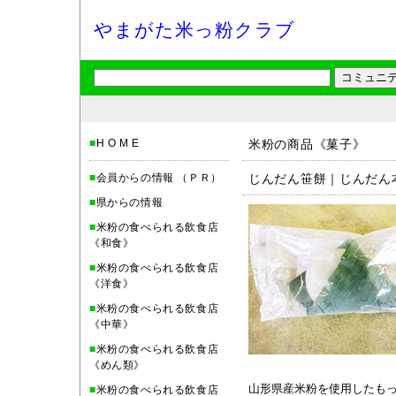
やまがた米っ粉クラブ
■
H O M E
米粉の商品《菓子》
■
会員からの情報 （ＰＲ）
じんだん笹餅｜じんだん
■
県からの情報
■
米粉の食べられる飲食店
《和食》
■
米粉の食べられる飲食店
《洋食》
■
米粉の食べられる飲食店
《中華》
■
米粉の食べられる飲食店
《めん類》
山形県産米粉を使用したも
■
米粉の食べられる飲食店