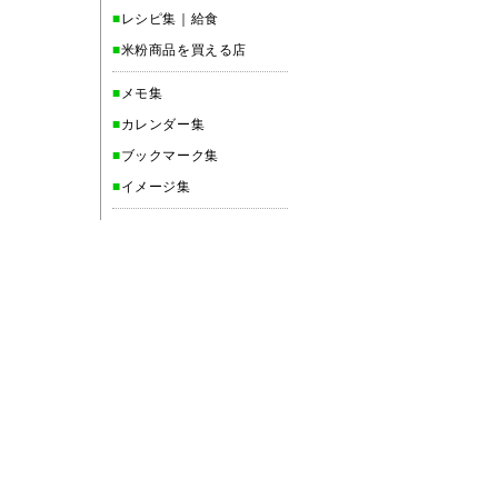
■
レシピ集｜給食
■
米粉商品を買える店
■
メモ集
■
カレンダー集
■
ブックマーク集
■
イメージ集