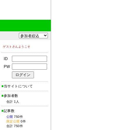
ゲストさんようこそ
ID
PW
■
当サイトについて
■
参加者数
合計 1人
■
記事数
公開
750件
限定公開
0件
合計 750件