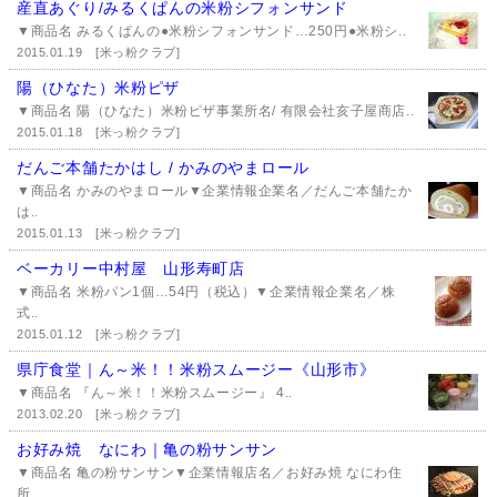
産直あぐり/みるくぱんの米粉シフォンサンド
▼商品名 みるくぱんの●米粉シフォンサンド…250円●米粉シ..
2015.01.19
[米っ粉クラブ]
陽（ひなた）米粉ピザ
▼商品名 陽（ひなた）米粉ピザ事業所名/ 有限会社亥子屋商店..
2015.01.18
[米っ粉クラブ]
だんご本舗たかはし / かみのやまロール
▼商品名 かみのやまロール▼企業情報企業名／だんご本舗たか
は..
2015.01.13
[米っ粉クラブ]
ベーカリー中村屋 山形寿町店
▼商品名 米粉パン1個…54円（税込）▼企業情報企業名／株
式..
2015.01.12
[米っ粉クラブ]
県庁食堂｜ん～米！！米粉スムージー《山形市》
▼商品名 『ん～米！！米粉スムージー』 4..
2013.02.20
[米っ粉クラブ]
お好み焼 なにわ｜亀の粉サンサン
▼商品名 亀の粉サンサン▼企業情報店名／お好み焼 なにわ住
所..