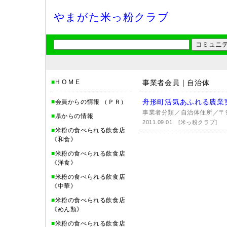
やまがた米っ粉クラブ
■
H O M E
事業者会員｜自治体
舟形町活気あふれる農業
■
会員からの情報 （ＰＲ）
事業者分類／自治体住所／〒999
■
県からの情報
2011.09.01
[米っ粉クラブ]
■
米粉の食べられる飲食店
《和食》
■
米粉の食べられる飲食店
《洋食》
■
米粉の食べられる飲食店
《中華》
■
米粉の食べられる飲食店
《めん類》
■
米粉の食べられる飲食店