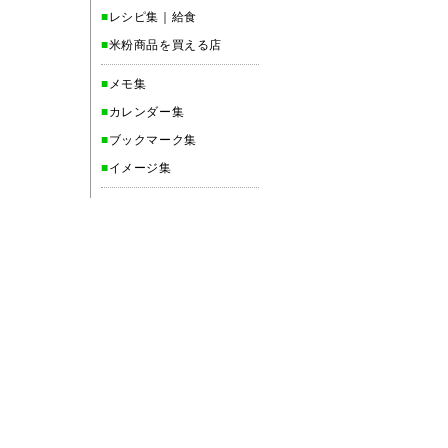
■
レシピ集｜給食
■
米粉商品を買える店
■
メモ集
■
カレンダー集
■
ブックマーク集
■
イメージ集