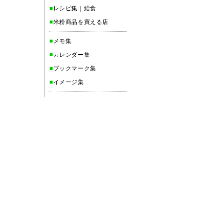
■
レシピ集｜給食
■
米粉商品を買える店
■
メモ集
■
カレンダー集
■
ブックマーク集
■
イメージ集