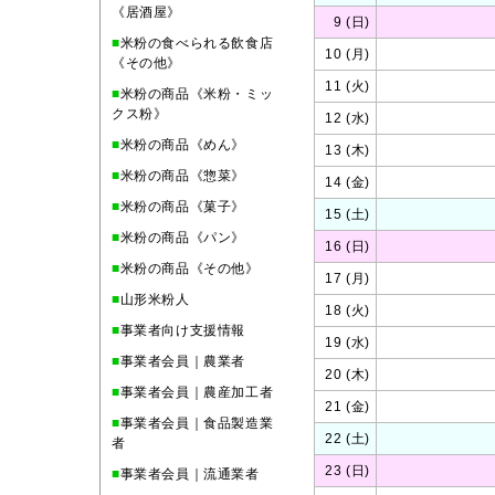
《居酒屋》
9 (日)
■
米粉の食べられる飲食店
10 (月)
《その他》
11 (火)
■
米粉の商品《米粉・ミッ
クス粉》
12 (水)
■
米粉の商品《めん》
13 (木)
■
米粉の商品《惣菜》
14 (金)
■
米粉の商品《菓子》
15 (土)
■
米粉の商品《パン》
16 (日)
■
米粉の商品《その他》
17 (月)
■
山形米粉人
18 (火)
■
事業者向け支援情報
19 (水)
■
事業者会員｜農業者
20 (木)
■
事業者会員｜農産加工者
21 (金)
■
事業者会員｜食品製造業
22 (土)
者
23 (日)
■
事業者会員｜流通業者