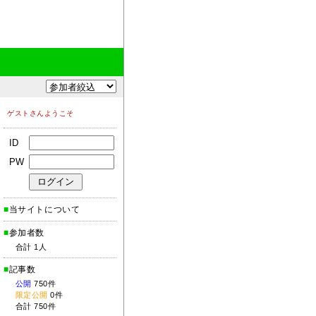
ゲストさんようこそ
ID
PW
■
当サイトについて
■
参加者数
合計 1人
■
記事数
公開
750件
限定公開
0件
合計 750件