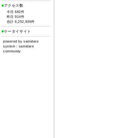
■
アクセス数
今日 682件
昨日 914件
合計 6,252,936件
■
ケータイサイト
powered by
samidare
system：
samidare
community