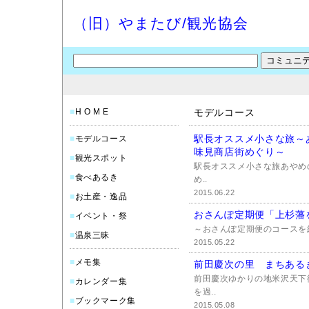
（旧）やまたび/観光協会
■
H O M E
モデルコース
駅長オススメ小さな旅～
■
モデルコース
味見商店街めぐり～
■
観光スポット
駅長オススメ小さな旅あやめ
■
食べあるき
め..
2015.06.22
■
お土産・逸品
おさんぽ定期便「上杉藩
■
イベント・祭
～おさんぽ定期便のコースを紹介
■
温泉三昧
2015.05.22
■
メモ集
前田慶次の里 まちある
前田慶次ゆかりの地米沢天下
■
カレンダー集
を過..
■
ブックマーク集
2015.05.08