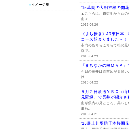
■
イメージ集
'15草岡の大明神桜の開花
▲こちらは、市街地から西の
山々..
2015.04.26
《まち歩き》JR東日本
コース始まりました～！
市内のあちらこちらで桜の見
旗で..
2015.04.23
『まちなかの桜ＭＡＰ』
今日の長井は青空広がる良い
け..
2015.04.22
５月２日放送ＹＢＣ（山
見聞録」で長井が紹介さ
山形県内の見どころ、美味し
形放..
2015.04.21
'15最上川堤防千本桜開花