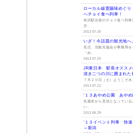
ローカル線置賜味めぐり
へチョイ食べ列車！
米沢駅出発のチョイ食べ列車運
月..
2013.07.26
いざ！今話題の観光地へ
先日、当観光協会が事務局を
「め..
2013.07.25
JR東日本 駅長オスス
清き二つの川に囲まれた
７月２０日（土）ようこそ水と
2013.07.22
’１３あやめ公園 あやめ
先週末から見頃となっている
い..
2013.06.28
’１３イベント列車 快
⇔新潟