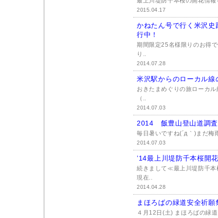
最上川堤防千本桜の開花情報をお
2015.04.17
かねたん号で行く米沢史
行中！
期間限定25名様限りのお得
り..
2014.07.28
米沢駅からのローカル線
おきたまめぐりの旅ローカル
（..
2014.07.03
2014 飯豊山登山道調
毎日暑いですね(´д｀)まだ梅
2014.07.03
’14最上川堤防千本桜開花
続きまして≪最上川堤防千本
現在..
2014.04.28
まほろばの緑道安全祈願
４月12日(土) まほろばの緑道安