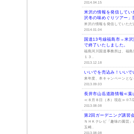
2014.04.15
米沢の情報を発信してい
沢冬の味めぐりツアー」
米沢の情報を発信していただけ
2014.01.04
国道13号線福島市→米沢
で終了いたしました。
福島河川国道事務所は、福島
１３..
2013.12.18
いいでを売込み！いいで
来年度、本キャンペーンとな
2013.09.03
長井市山岳道路情報≪葉
≪８月８日（木）現在≫※7/
2013.08.08
第2回ガーデニング講習
ＮＨＫテレビ「趣味の園芸」
玉崎..
2013.08.08