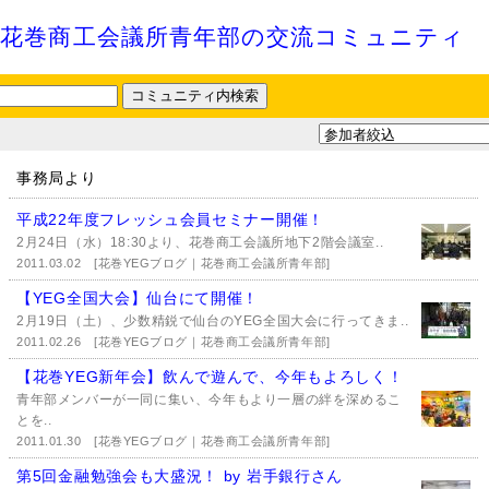
花巻商工会議所青年部の交流コミュニティ
事務局より
平成22年度フレッシュ会員セミナー開催！
2月24日（水）18:30より、花巻商工会議所地下2階会議室..
2011.03.02
[花巻YEGブログ｜花巻商工会議所青年部]
【YEG全国大会】仙台にて開催！
2月19日（土）、少数精鋭で仙台のYEG全国大会に行ってきま..
2011.02.26
[花巻YEGブログ｜花巻商工会議所青年部]
【花巻YEG新年会】飲んで遊んで、今年もよろしく！
青年部メンバーが一同に集い、今年もより一層の絆を深めるこ
とを..
2011.01.30
[花巻YEGブログ｜花巻商工会議所青年部]
第5回金融勉強会も大盛況！ by 岩手銀行さん