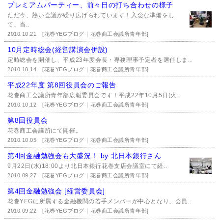
プレミアムパーティー、前々日の打ち合わせの様子
ただ今、熱い会議が繰り広げられています！入念な準備をし
て、当..
2010.10.21
[花巻YEGブログ｜花巻商工会議所青年部]
10月定時総会(経営講演会併設)
定時総会を開催し、平成23年度会長・専務理事予定者を選任しま..
2010.10.14
[花巻YEGブログ｜花巻商工会議所青年部]
平成22年度 第8回役員会のご報告
花巻商工会議所青年部広報委員会です！平成22年10月5日(火..
2010.10.12
[花巻YEGブログ｜花巻商工会議所青年部]
第8回役員会
花巻商工会議所にて開催。
2010.10.05
[花巻YEGブログ｜花巻商工会議所青年部]
第4回金融勉強会も大盛況！ by 北日本銀行さん
9月22日(水)18:00より北日本銀行花巻支店会議室にて経..
2010.09.27
[花巻YEGブログ｜花巻商工会議所青年部]
第4回金融勉強会 [経営委員会]
花巻YEGに所属する金融機関の若手メンバーが中心となり、会員..
2010.09.22
[花巻YEGブログ｜花巻商工会議所青年部]