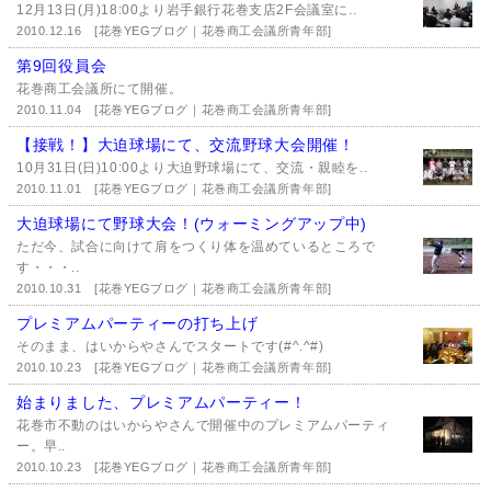
12月13日(月)18:00より岩手銀行花巻支店2F会議室に..
2010.12.16
[花巻YEGブログ｜花巻商工会議所青年部]
第9回役員会
花巻商工会議所にて開催。
2010.11.04
[花巻YEGブログ｜花巻商工会議所青年部]
【接戦！】大迫球場にて、交流野球大会開催！
10月31日(日)10:00より大迫野球場にて、交流・親睦を..
2010.11.01
[花巻YEGブログ｜花巻商工会議所青年部]
大迫球場にて野球大会！(ウォーミングアップ中)
ただ今、試合に向けて肩をつくり体を温めているところで
す・・・..
2010.10.31
[花巻YEGブログ｜花巻商工会議所青年部]
プレミアムパーティーの打ち上げ
そのまま、はいからやさんでスタートです(#^.^#)
2010.10.23
[花巻YEGブログ｜花巻商工会議所青年部]
始まりました、プレミアムパーティー！
花巻市不動のはいからやさんで開催中のプレミアムパーティ
ー。早..
2010.10.23
[花巻YEGブログ｜花巻商工会議所青年部]