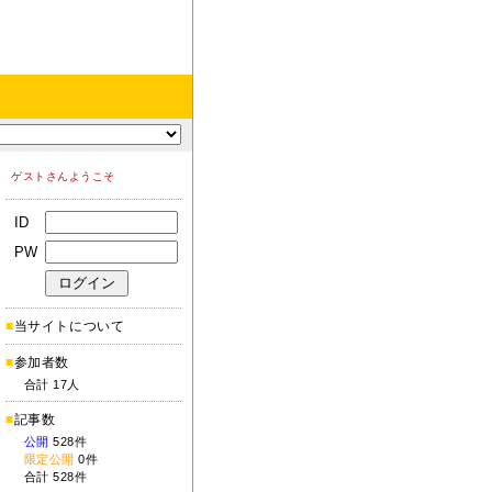
ゲストさんようこそ
ID
PW
■
当サイトについて
■
参加者数
合計 17人
■
記事数
公開
528件
限定公開
0件
合計 528件