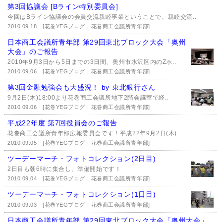
第3回協議会 [Bライン特別委員会]
今回はBライン協議会の会員交流親睦事業ということで、親睦交流..
2010.09.18
[花巻YEGブログ｜花巻商工会議所青年部]
日本商工会議所青年部 第29回東北ブロック大会「奥州
大会」のご報告
2010年9月3日から5日までの3日間、奥州市水沢区内のZホ..
2010.09.06
[花巻YEGブログ｜花巻商工会議所青年部]
第3回金融勉強会も大盛況！ by 東北銀行さん
9月2日(木)18:00より花巻商工会議所地下2階会議室で経..
2010.09.06
[花巻YEGブログ｜花巻商工会議所青年部]
平成22年度 第7回役員会のご報告
花巻商工会議所青年部広報委員会です！平成22年9月2日(木)..
2010.09.05
[花巻YEGブログ｜花巻商工会議所青年部]
ツーデーマーチ・フォトコレクション(2日目)
2日目も朝6時に集合し、準備開始です！
2010.09.04
[花巻YEGブログ｜花巻商工会議所青年部]
ツーデーマーチ・フォトコレクション(1日目)
2010.09.03
[花巻YEGブログ｜花巻商工会議所青年部]
日本商工会議所青年部 第29回東北ブロック大会「奥州大会」