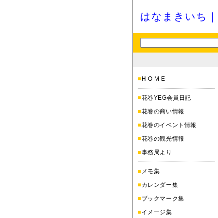
はなまきいち｜
■
H O M E
■
花巻YEG会員日記
■
花巻の商い情報
■
花巻のイベント情報
■
花巻の観光情報
■
事務局より
■
メモ集
■
カレンダー集
■
ブックマーク集
■
イメージ集