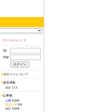
ゲストさんようこそ
ID
PW
■
当サイトについて
■
参加者数
合計 17人
■
記事数
公開
528件
限定公開
0件
合計 528件