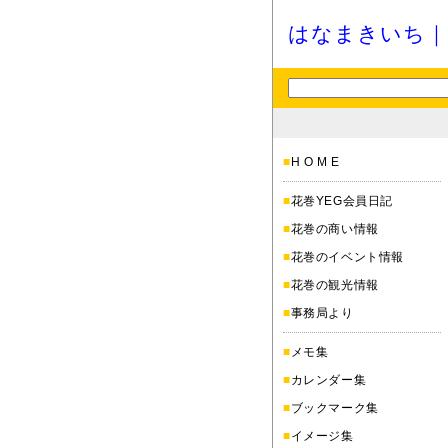
はなまきいち｜
■
H O M E
■
花巻YEG会員日記
■
花巻の商い情報
■
花巻のイベント情報
■
花巻の観光情報
■
事務局より
■
メモ集
■
カレンダー集
■
ブックマーク集
■
イメージ集