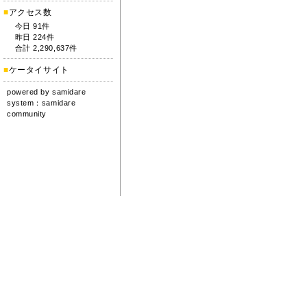
■
アクセス数
今日 91件
昨日 224件
合計 2,290,637件
■
ケータイサイト
powered by
samidare
system：
samidare
community