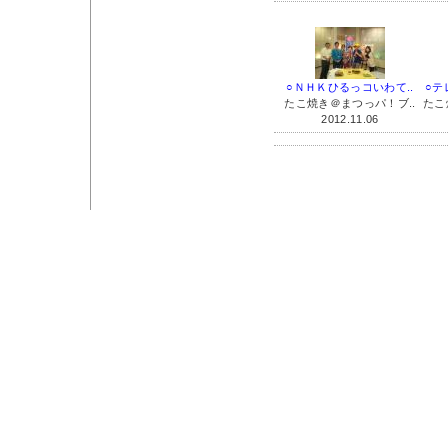
○ＮＨＫひるっコいわて..
○テ
たこ焼き＠まつっパ！ブ..
たこ
2012.11.06