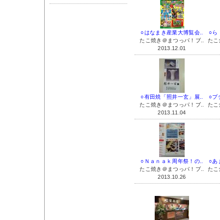
○はなまき産業大博覧会..
○ら
たこ焼き＠まつっパ！ブ..
たこ
2013.12.01
○有田焼「照井一玄」展..
○プ
たこ焼き＠まつっパ！ブ..
たこ
2013.11.04
○Ｎａｎａｋ周年祭！の..
○あ
たこ焼き＠まつっパ！ブ..
たこ
2013.10.26