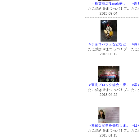
○松葉商店Nanak盛..
○新
たこ焼き＠まつっパ！ブ..
たこ
2013.09.04
○チョコパフェなどなど..
○冷
たこ焼き＠まつっパ！ブ..
たこ
2013.06.12
○東北ブロック総会・春..
○串
たこ焼き＠まつっパ！ブ..
たこ
2013.04.22
○素敵な記事を発見しま..
○は
たこ焼き＠まつっパ！ブ..
たこ
2013.01.13