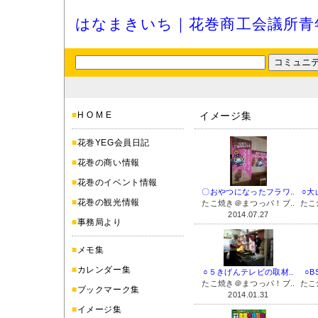
はなまきいち｜花巻商工会議所青
■
H O M E
イメージ集
■
花巻YEG会員日記
■
花巻の商い情報
■
花巻のイベント情報
〇おやつになったフラワ..
○大
■
花巻の観光情報
たこ焼き＠まつっパ！ブ..
たこ
2014.07.27
■
事務局より
■
メモ集
■
カレンダー集
○５きげんテレビの取材..
○B
たこ焼き＠まつっパ！ブ..
たこ
■
ブックマーク集
2014.01.31
■
イメージ集