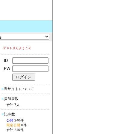
ゲストさんようこそ
ID
PW
■
当サイトについて
■
参加者数
合計 7人
■
記事数
公開
240件
限定公開
0件
合計 240件