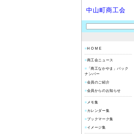
中山町商工会
■
H O M E
■
商工会ニュース
■
「商工なかやま」バック
ナンバー
■
会員のご紹介
■
会員からのお知らせ
■
メモ集
■
カレンダー集
■
ブックマーク集
■
イメージ集