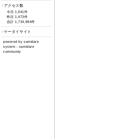
■
アクセス数
今日 1,041件
昨日 1,473件
合計 1,734,894件
■
ケータイサイト
powered by
samidare
system：
samidare
community