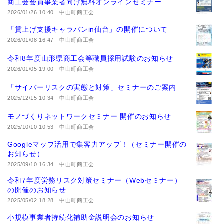
商工会会員事業者向け無料オンラインセミナー
2026/01/26 10:40
中山町商工会
「賃上げ支援キャラバンin仙台」の開催について
2026/01/08 16:47
中山町商工会
令和8年度山形県商工会等職員採用試験のお知らせ
2026/01/05 19:00
中山町商工会
「サイバーリスクの実態と対策」セミナーのご案内
2025/12/15 10:34
中山町商工会
モノづくりネットワークセミナー 開催のお知らせ
2025/10/10 10:53
中山町商工会
Googleマップ活用で集客力アップ！（セミナー開催の
お知らせ）
2025/09/10 16:34
中山町商工会
令和7年度労務リスク対策セミナー（Webセミナー）
の開催のお知らせ
2025/05/02 18:28
中山町商工会
小規模事業者持続化補助金説明会のお知らせ