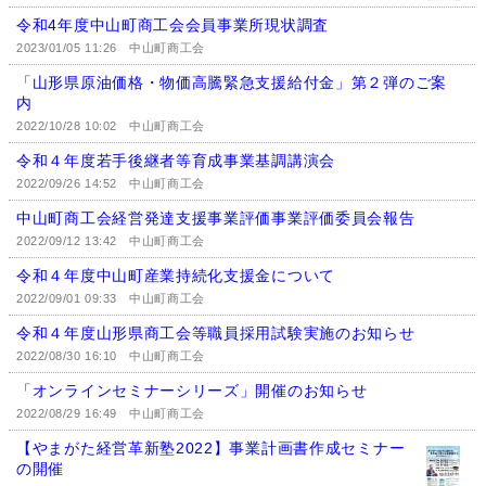
令和4年度中山町商工会会員事業所現状調査
2023/01/05 11:26
中山町商工会
「山形県原油価格・物価高騰緊急支援給付金」第２弾のご案
内
2022/10/28 10:02
中山町商工会
令和４年度若手後継者等育成事業基調講演会
2022/09/26 14:52
中山町商工会
中山町商工会経営発達支援事業評価事業評価委員会報告
2022/09/12 13:42
中山町商工会
令和４年度中山町産業持続化支援金について
2022/09/01 09:33
中山町商工会
令和４年度山形県商工会等職員採用試験実施のお知らせ
2022/08/30 16:10
中山町商工会
「オンラインセミナーシリーズ」開催のお知らせ
2022/08/29 16:49
中山町商工会
【やまがた経営革新塾2022】事業計画書作成セミナー
の開催