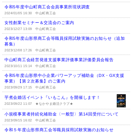
令和5年度中山町商工会会員事業所現状調査
2024/01/05 16:30
中山町商工会
女性創業セミナー＆交流会のご案内
2023/12/27 13:09
中山町商工会
令和5年度山形県商工会等職員採用試験実施のお知らせ（追加
募集）
2023/12/08 17:26
中山町商工会
中山町商工会経営発達支援事業評価事業評価委員会報告
2023/10/11 15:14
中山町商工会
令和5年度山形県中小企業パワーアップ補助金（DX・GX支援
事業）【第２次募集】のご案内
2023/09/29 17:15
中山町商工会
芋煮会婚活イベント『いもこん』を開催します！
2023/09/22 11:07
★なかやま婚活クラブ★
小規模事業者持続化補助金〈一般型〉第14回受付について
2023/09/15 16:02
中山町商工会
令和５年度山形県商工会等職員採用試験実施のお知らせ