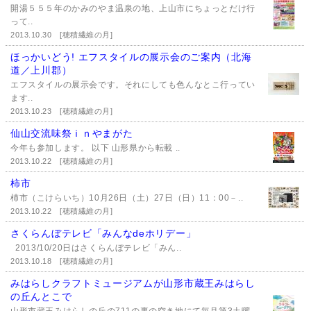
開湯５５５年のかみのやま温泉の地、上山市にちょっとだけ行
って..
2013.10.30
[穂積繊維の月]
ほっかいどう! エフスタイルの展示会のご案内（北海
道／上川郡）
エフスタイルの展示会です。それにしても色んなとこ行ってい
ます..
2013.10.23
[穂積繊維の月]
仙山交流味祭ｉｎやまがた
今年も参加します。 以下 山形県から転載 ..
2013.10.22
[穂積繊維の月]
柿市
杮市（こけらいち）10月26日（土）27日（日）11：00－..
2013.10.22
[穂積繊維の月]
さくらんぼテレビ「みんなdeホリデー」
2013/10/20日はさくらんぼテレビ「みん..
2013.10.18
[穂積繊維の月]
みはらしクラフトミュージアムが山形市蔵王みはらし
の丘んとこで