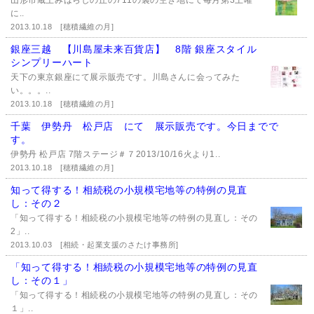
山形市蔵王みはらしの丘の711の裏の空き地にて毎月第3土曜
に..
2013.10.18
[穂積繊維の月]
銀座三越 【川島屋未来百貨店】 8階 銀座スタイル
シンプリーハート
天下の東京銀座にて展示販売です。川島さんに会ってみた
い。。。..
2013.10.18
[穂積繊維の月]
千葉 伊勢丹 松戸店 にて 展示販売です。今日までで
す。
伊勢丹 松戸店 7階ステージ＃７2013/10/16火より1..
2013.10.18
[穂積繊維の月]
知って得する！相続税の小規模宅地等の特例の見直
し：その２
「知って得する！相続税の小規模宅地等の特例の見直し：その
2」..
2013.10.03
[相続・起業支援のさたけ事務所]
「知って得する！相続税の小規模宅地等の特例の見直
し：その１」
「知って得する！相続税の小規模宅地等の特例の見直し：その
１」..