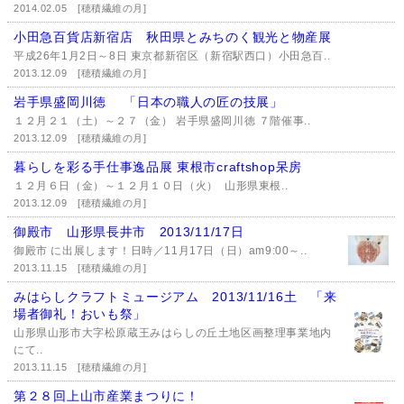
2014.02.05
[穂積繊維の月]
小田急百貨店新宿店 秋田県とみちのく観光と物産展
平成26年1月2日～8日 東京都新宿区（新宿駅西口）小田急百..
2013.12.09
[穂積繊維の月]
岩手県盛岡川徳 「日本の職人の匠の技展」
１２月２１（土）～２７（金） 岩手県盛岡川徳 ７階催事..
2013.12.09
[穂積繊維の月]
暮らしを彩る手仕事逸品展 東根市craftshop呆房
１２月６日（金）～１２月１０日（火） 山形県東根..
2013.12.09
[穂積繊維の月]
御殿市 山形県長井市 2013/11/17日
御殿市 に出展します！日時／11月17日（日）am9:00～..
2013.11.15
[穂積繊維の月]
みはらしクラフトミュージアム 2013/11/16土 「来
場者御礼！おいも祭」
山形県山形市大字松原蔵王みはらしの丘土地区画整理事業地内
にて..
2013.11.15
[穂積繊維の月]
第２８回上山市産業まつりに！