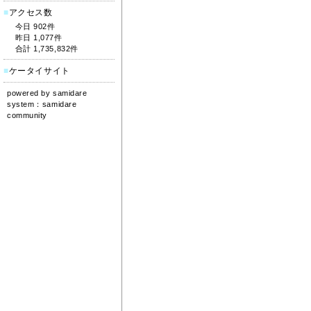
■
アクセス数
今日 902件
昨日 1,077件
合計 1,735,832件
■
ケータイサイト
powered by
samidare
system：
samidare
community