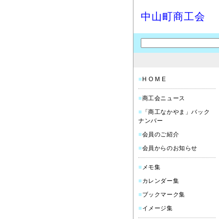
中山町商工会
■
H O M E
■
商工会ニュース
■
「商工なかやま」バック
ナンバー
■
会員のご紹介
■
会員からのお知らせ
■
メモ集
■
カレンダー集
■
ブックマーク集
■
イメージ集