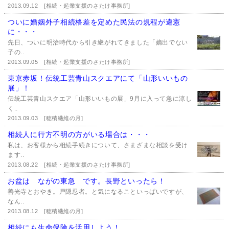
2013.09.12
[相続・起業支援のさたけ事務所]
ついに婚姻外子相続格差を定めた民法の規程が違憲
に・・・
先日、ついに明治時代から引き継がれてきました「嫡出でない
子の..
2013.09.05
[相続・起業支援のさたけ事務所]
東京赤坂！伝統工芸青山スクエアにて「山形いいもの
展」！
伝統工芸青山スクエア「山形いいもの展」9月に入って急に涼し
く..
2013.09.03
[穂積繊維の月]
相続人に行方不明の方がいる場合は・・・
私は、お客様から相続手続きについて、さまざまな相談を受け
ます..
2013.08.22
[相続・起業支援のさたけ事務所]
お盆は ながの東急 です。長野といったら！
善光寺とおやき。戸隠忍者。と気になることいっぱいですが、
なん..
2013.08.12
[穂積繊維の月]
相続にも生命保険を活用しよう！