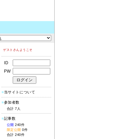
ゲストさんようこそ
ID
PW
■
当サイトについて
■
参加者数
合計 7人
■
記事数
公開
240件
限定公開
0件
合計 240件