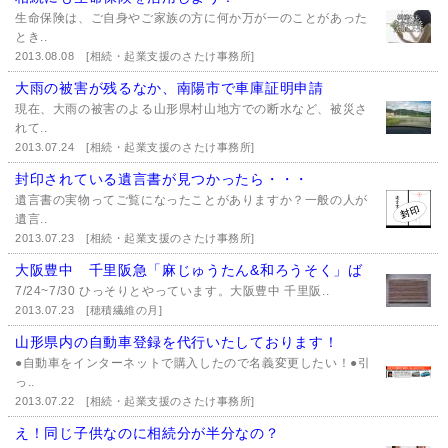
生命保険は、ご自身やご家族の方に何か万が一のことがあった
とき..
2013.08.08
[相続・起業支援のさたけ事務所]
大雨の被害が残るなか、南陽市で車庫証明申請
現在、大雨の被害のよる山形県村山地方での断水など、被災さ
れて..
2013.07.24
[相続・起業支援のさたけ事務所]
封印されている遺言書が見つかったら・・・
遺言書の実物ってご覧になったことがありますか？一般の人が
遺言..
2013.07.23
[相続・起業支援のさたけ事務所]
大阪豊中 千里阪急「麻じゅうたん&和ろうそく」ば
7/24~7/30 ひっそりとやっています。大阪豊中 千里阪..
2013.07.23
[穂積繊維の月]
山形県内の自動車登録を代行いたしております！
●自動車をインターネットで購入したので名義変更したい！●引
っ..
2013.07.22
[相続・起業支援のさたけ事務所]
え！同じ子供なのに相続分が半分なの？