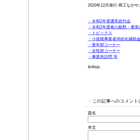
2020年12月発行 商工なかやまv
・令和2年度通常総代会
・令和2年度春の叙勲・褒章
・トピックス
・小規模事業者持続化補助
・青年部コーナー
・女性部コーナー
・事業所訪問 等
&nbsp;
▼
この記事へのコメント
題名
本文