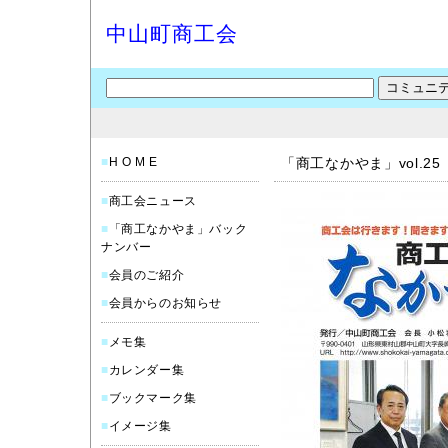
中山町商工会
■
H O M E
「商工なかやま」vol.25
■
商工会ニュース
■
「商工なかやま」バック
ナンバー
■
会員のご紹介
■
会員からのお知らせ
■
メモ集
■
カレンダー集
■
ブックマーク集
■
イメージ集