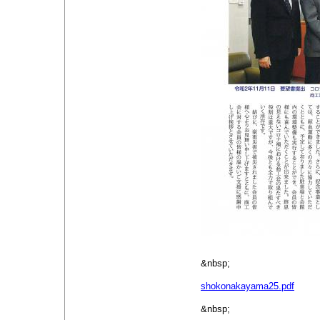
&nbsp;
shokonakayama25.pdf
&nbsp;