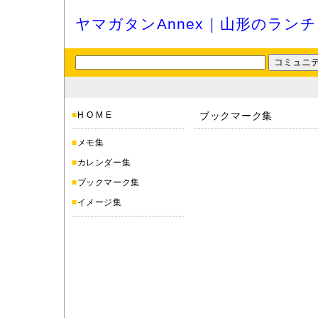
ヤマガタンAnnex｜山形のラン
■
H O M E
ブックマーク集
■
メモ集
■
カレンダー集
■
ブックマーク集
■
イメージ集