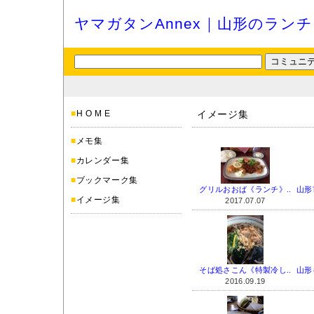
ヤマガタンAnnex｜山形のラン
■
H O M E
イメージ集
■
メモ集
■
カレンダー集
■
ブックマーク集
グリルおおば《ランチ》..
山形
■
イメージ集
2017.07.07
そば処さこん《特製冷し..
山形
2016.09.19