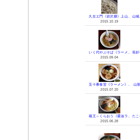
久左エ門《岩沢膳》上山..
山城
2015.10.19
いく代やぶそば《ラーメ..
長好
2015.09.04
五十番食堂《ラーメン》..
山形
2015.07.20
蔵王～くらおう《醤油ラ..
たこ
2015.06.28