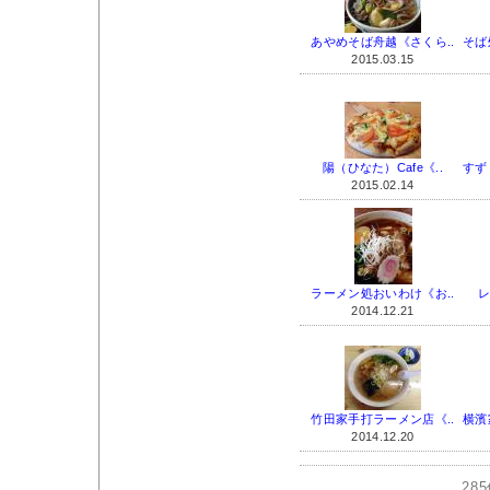
あやめそば舟越《さくら..
そば
2015.03.15
陽（ひなた）Cafe《..
すず
2015.02.14
ラーメン処おいわけ《お..
レ
2014.12.21
竹田家手打ラーメン店《..
横濱
2014.12.20
28