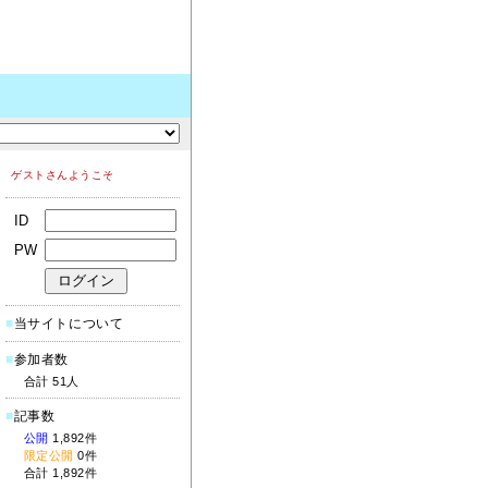
ゲストさんようこそ
ID
PW
■
当サイトについて
■
参加者数
合計 51人
■
記事数
公開
1,892件
限定公開
0件
合計 1,892件