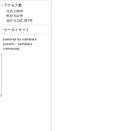
■
アクセス数
今日 199件
昨日 522件
合計 5,242,357件
■
ケータイサイト
powered by
samidare
system：
samidare
community