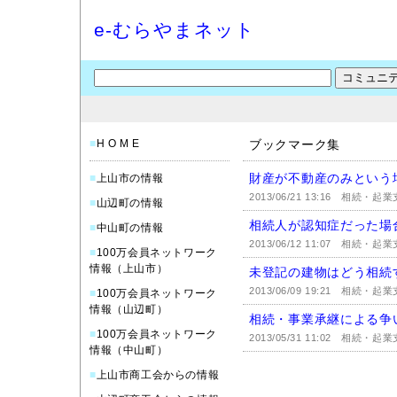
e-むらやまネット
■
H O M E
ブックマーク集
財産が不動産のみという
■
上山市の情報
2013/06/21 13:16
相続・起業
■
山辺町の情報
相続人が認知症だった場
■
中山町の情報
2013/06/12 11:07
相続・起業
■
100万会員ネットワーク
情報（上山市）
未登記の建物はどう相続
2013/06/09 19:21
相続・起業
■
100万会員ネットワーク
情報（山辺町）
相続・事業承継による争
■
100万会員ネットワーク
2013/05/31 11:02
相続・起業
情報（中山町）
■
上山市商工会からの情報