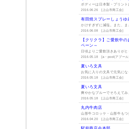
ボディーは日本製・プリントは
2016.06.26
[上山市商工会]
有田焼スプレーしょうゆ差し
かけすぎずに減塩。また、ま
2016.06.08
[上山市商工会]
【クリクラ】ご愛飲中の
ペーン～
日頃よりご愛飲頂きありがとう
2016.05.18
[a・pool(アプ
夏いろ文具
お気に入りの文具で元気にな
2016.05.18
[上山市商工会]
夏いろ文具
爽やかなブルーでそろえてみ
2016.05.18
[上山市商工会]
丸内牛肉店
山形牛コロッケ・山形牛もつ
2016.04.20
[上山市商工会]
駅前商店会本部