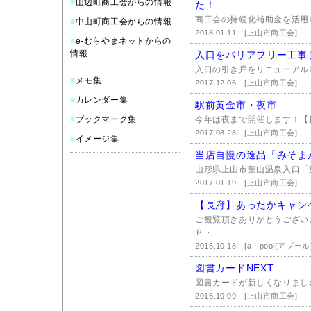
■
山辺町商工会からの情報
た！
商工会の持続化補助金を活用
■
中山町商工会からの情報
2018.01.11
[上山市商工会]
■
e-むらやまネットからの
情報
入口をバリアフリー工事
入口の引き戸をリニューアル
■
メモ集
2017.12.06
[上山市商工会]
■
カレンダー集
駅前黄金市・夜市
■
ブックマーク集
今年は夜まで開催します！【日時
2017.08.28
[上山市商工会]
■
イメージ集
当店自慢の逸品「みそま
山形県上山市葉山温泉入口「
2017.01.19
[上山市商工会]
【長府】あったかキャン
ご観覧頂きありがとうござい
Ｐ・..
2016.10.18
[a・pool(アプ
図書カードNEXT
図書カードが新しくなりまし
2016.10.09
[上山市商工会]