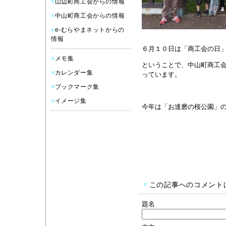
■
山辺町商工会からの情報
■
中山町商工会からの情報
■
e-むらやまネットからの
情報
６月１０日は「商工会の日
■
メモ集
ということで、中山町商工
■
カレンダー集
っています。
■
ブックマーク集
■
イメージ集
今年は「お達磨の桜公園」
▼
この記事へのコメント
題名