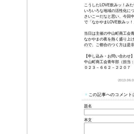
こうしたLOVE飲みッ！み
いろいろな地域の活性化に
さいこーだなと思い、今回
で「なかやまLOVE飲みッ
当日は主催の中山町商工会
なかやまの夜を熱く盛り上
ので、ご都合のつく方は是
【申し込み・お問い合わせ
中山町商工会青年部（担当
０２３－６６２－２２０７
2013.06.
▼
この記事へのコメント
題名
本文