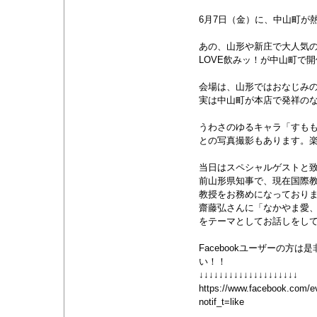
6月7日（金）に、中山町が
あの、山形や新庄で大人気
LOVE飲みッ！が中山町で
会場は、山形ではおなじみ
実は中山町が本店で発祥の
うわさのゆるキャラ「すも
との写真撮影もあります。楽
当日はスペシャルゲストと
前山形県知事で、現在国際
教授をお務めになっており
齋藤弘さんに「なかやま愛
をテーマとしてお話しをして
Facebookユーザーの方
い！！
↓↓↓↓↓↓↓↓↓↓↓↓↓↓↓↓↓↓↓↓
https://www.facebook.com/
notif_t=like