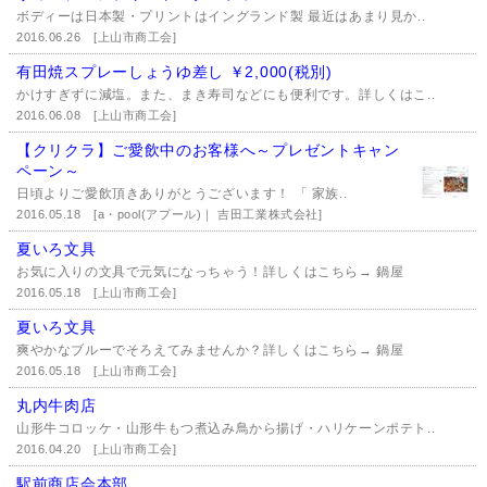
ボディーは日本製・プリントはイングランド製 最近はあまり見か..
2016.06.26
[上山市商工会]
有田焼スプレーしょうゆ差し ￥2,000(税別)
かけすぎずに減塩。また、まき寿司などにも便利です。詳しくはこ..
2016.06.08
[上山市商工会]
【クリクラ】ご愛飲中のお客様へ～プレゼントキャン
ペーン～
日頃よりご愛飲頂きありがとうございます！ 「 家族..
2016.05.18
[a・pool(アプール)｜ 吉田工業株式会社]
夏いろ文具
お気に入りの文具で元気になっちゃう！詳しくはこちら→ 鍋屋
2016.05.18
[上山市商工会]
夏いろ文具
爽やかなブルーでそろえてみませんか？詳しくはこちら→ 鍋屋
2016.05.18
[上山市商工会]
丸内牛肉店
山形牛コロッケ・山形牛もつ煮込み鳥から揚げ・ハリケーンポテト..
2016.04.20
[上山市商工会]
駅前商店会本部