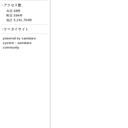
■
アクセス数
今日 68件
昨日 594件
合計 5,241,704件
■
ケータイサイト
powered by
samidare
system：
samidare
community