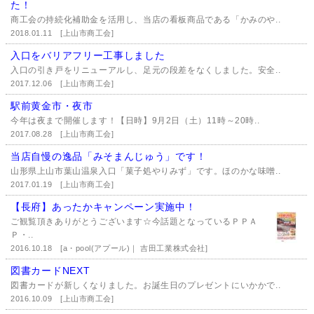
た！
商工会の持続化補助金を活用し、当店の看板商品である「かみのや..
2018.01.11
[上山市商工会]
入口をバリアフリー工事しました
入口の引き戸をリニューアルし、足元の段差をなくしました。安全..
2017.12.06
[上山市商工会]
駅前黄金市・夜市
今年は夜まで開催します！【日時】9月2日（土）11時～20時..
2017.08.28
[上山市商工会]
当店自慢の逸品「みそまんじゅう」です！
山形県上山市葉山温泉入口「菓子処やりみず」です。ほのかな味噌..
2017.01.19
[上山市商工会]
【長府】あったかキャンペーン実施中！
ご観覧頂きありがとうございます☆今話題となっているＰＰＡ
Ｐ・..
2016.10.18
[a・pool(アプール)｜ 吉田工業株式会社]
図書カードNEXT
図書カードが新しくなりました。お誕生日のプレゼントにいかかで..
2016.10.09
[上山市商工会]