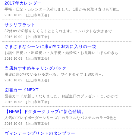
2017年カレンダー
手帳・日記・カレンダー入荷しました。1冊からお取り寄せも可能..
2016.10.09
[上山市商工会]
サクリフラット
32鋒oﾜでの紙をらくらくとじられます。コンパクトな大きさで..
2016.10.09
[上山市商工会]
さまざまなシーンに康o?ｹてお気に入りの一袋
お誕生日祝い・出産祝い・入学祝・結婚式・お見舞い「ほんのきも..
2016.10.09
[上山市商工会]
当店おすすめキャリングバック
用途に康o?ｹていろいろ選べる。ワイドタイプ 1,800円＋..
2016.10.09
[上山市商工会]
図書カードNEXT
図書カードが新しくなりました。お誕生日のプレゼントにいかかで..
2016.10.08
[上山市商工会]
【NEW】ドクターグリップに新色登場。
人気のプレイボーダーシリーズにカラフルなパステルカラー3色と..
2016.10.08
[上山市商工会]
ヴィンテージプリントのタンブラー