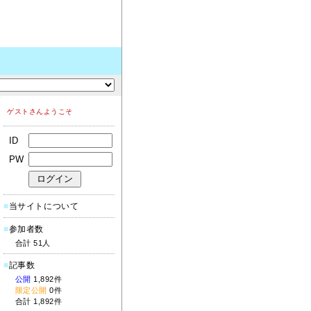
ゲストさんようこそ
ID
PW
■
当サイトについて
■
参加者数
合計 51人
■
記事数
公開
1,892件
限定公開
0件
合計 1,892件