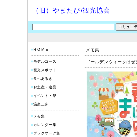
（旧）やまたび/観光協会
■
H O M E
メモ集
■
モデルコース
ゴールデンウィークはぜ
■
観光スポット
■
食べあるき
■
お土産・逸品
■
イベント・祭
■
温泉三昧
■
メモ集
■
カレンダー集
■
ブックマーク集