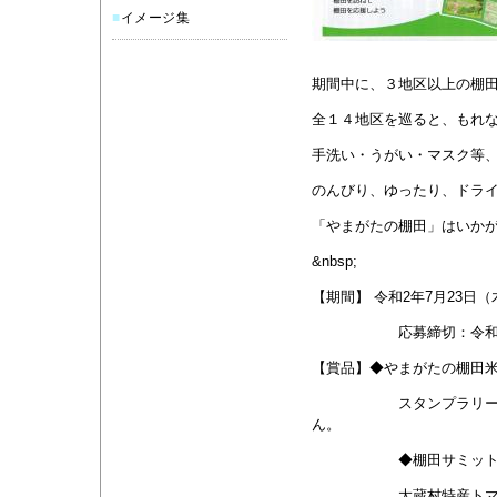
■
イメージ集
期間中に、３地区以上の棚
全１４地区を巡ると、もれ
手洗い・うがい・マスク等
のんびり、ゆったり、ドラ
「やまがたの棚田」はいか
&nbsp;
【期間】 令和2年7月23日（
応募締切：令和2年1
【賞品】◆やまがたの棚田米
スタンプラリー
ん。
◆棚田サミット
大蔵村特産ト