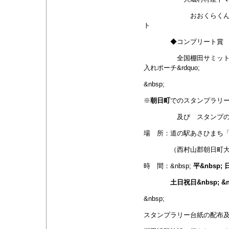
おおくらくんの水、四
ト
◆コンプリート賞
全国棚田サミット
入れポーチ&rdquo;
&nbsp;
※
朝日町
でのスタンプラリ
及び スタンプの設
場 所：道の駅あさひまち
（西村山郡朝日町大字和
時 間：&nbsp;
平&nbsp; 日
土日祝日&nbsp; &nbsp
&nbsp;
スタンプラリー台紙の配布