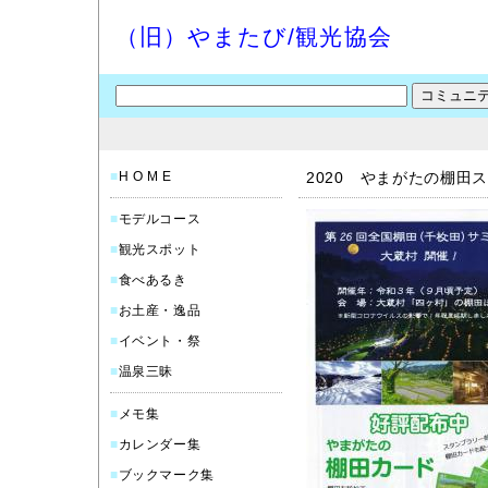
（旧）やまたび/観光協会
■
H O M E
2020 やまがたの棚田
■
モデルコース
■
観光スポット
■
食べあるき
■
お土産・逸品
■
イベント・祭
■
温泉三昧
■
メモ集
■
カレンダー集
■
ブックマーク集