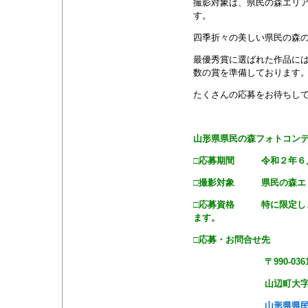
撮影対象は、県民の森エリ
す。
四季折々の美しい県民の森
最優秀賞に選ばれた作品に
数の賞を準備しております
たくさんの応募をお待ちし
山形県県民の森フォトコン
□応募期間 令和２年６
□撮影対象 県民の森エ
□応募資格 特に限定しま
ます。
□応募・お問合せ先
〒990-036
山辺町大字畑谷19
山形県県