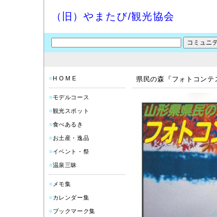
（旧）やまたび/観光協会
■
H O M E
県民の森『フォトコンテス
■
モデルコース
■
観光スポット
■
食べあるき
■
お土産・逸品
■
イベント・祭
■
温泉三昧
■
メモ集
■
カレンダー集
■
ブックマーク集