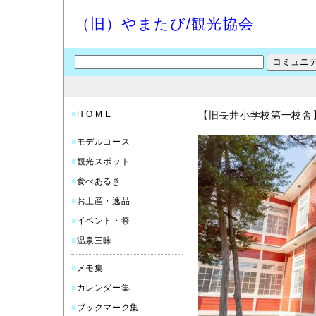
（旧）やまたび/観光協会
■
H O M E
【旧長井小学校第一校舎
■
モデルコース
■
観光スポット
■
食べあるき
■
お土産・逸品
■
イベント・祭
■
温泉三昧
■
メモ集
■
カレンダー集
■
ブックマーク集