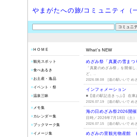
やまがたへの旅/コミュニティ（
■
H O M E
What's NEW
めざみ祭「真夏の雪まつ
■
観光スポット
「真夏のめざみ祭」を開催し
■
食べあるき
ど、..
■
お土産・逸品
2026.08.08
[道の駅いいで め
■
イベント・祭
インフォメーション
■
温泉三昧
■【道の駅記念きっぷ】 在庫あ
2026.07.19
[道の駅いいで め
■
メモ集
海の日めざみ祭2026開
■
カレンダー集
日時／2026年7月18日（土）
2026.07.15
[道の駅いいで め
■
ブックマーク集
めざみの里観光物産館 
■
イメージ集