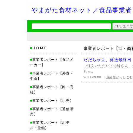
やまがた食材ネット／食品事業者
■
H O M E
事業者レポート【卸・商
だだちゃ豆、発送最終日
■
事業者レポート【食品メ
ーカー】
ご注文いただいてる皆さん、
ちゃ..
■
事業者レポート【外食・
2011.09.08
[山菜屋どっとこ
中食】
■
事業者レポート【卸・商
社】
■
事業者レポート【小売】
■
事業者レポート【通信販
売】
■
事業者レポート【ホテ
ル・旅館】