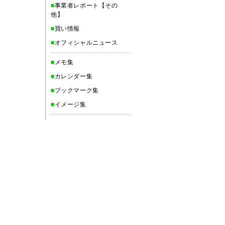
■
事業者レポート【その
他】
■
買い情報
■
オフィシャルニュース
■
メモ集
■
カレンダー集
■
ブックマーク集
■
イメージ集