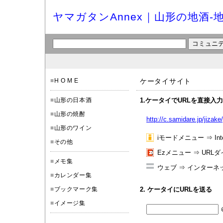
ヤマガタンAnnex｜山形の地酒-
■
H O M E
ケータイサイト
■
山形の日本酒
1.ケータイでURLを直接入
■
山形の焼酎
http://c.samidare.jp/jizak
■
山形のワイン
iモードメニュー ⇒ Int
■
その他
Ezメニュー ⇒ URL
■
メモ集
ウェブ ⇒ インターネ
■
カレンダー集
■
ブックマーク集
2. ケータイにURLを送る
■
イメージ集