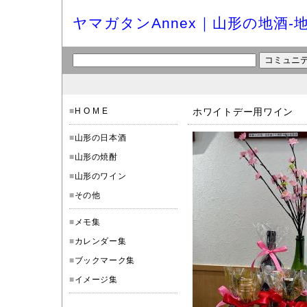
ヤマガタンAnnex｜山形の地酒-
■
H O M E
ホワイトデー用ワイン
■
山形の日本酒
■
山形の焼酎
■
山形のワイン
■
その他
■
メモ集
■
カレンダー集
■
ブックマーク集
■
イメージ集