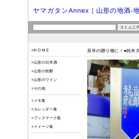
ヤマガタンAnnex｜山形の地酒-
■
H O M E
辰年の贈り物に！●純米
■
山形の日本酒
■
山形の焼酎
■
山形のワイン
■
その他
■
メモ集
■
カレンダー集
■
ブックマーク集
■
イメージ集