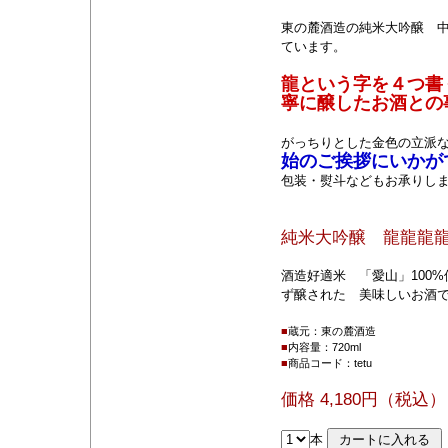
東の麓酒造の純米大吟醸 中
ています。
龍という字を４つ書
寧に醸したお酒との
がっちりとした金色の立派
始のご挨拶にいかがで
包装・熨斗などもお承りし
純米大吟醸 龍龍龍龍
酒造好適米 「愛山」100
ず醸された 美味しいお酒
■
蔵元：東の麓酒造
■
内容量：720ml
■
商品コード：tetu
価格 4,180円（税込）
本