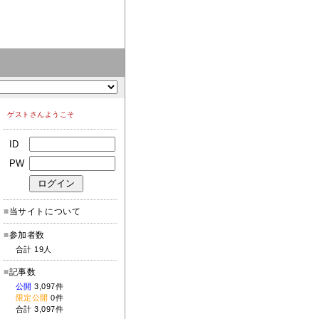
ゲストさんようこそ
ID
PW
■
当サイトについて
■
参加者数
合計 19人
■
記事数
公開
3,097件
限定公開
0件
合計 3,097件