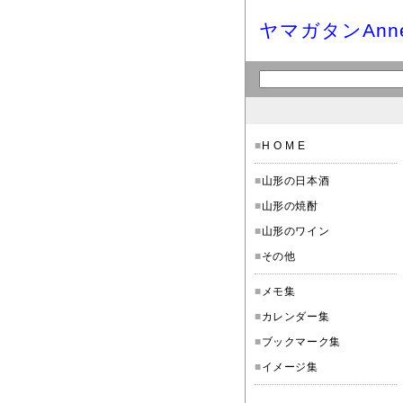
ヤマガタンAnn
■
H O M E
■
山形の日本酒
■
山形の焼酎
■
山形のワイン
■
その他
■
メモ集
■
カレンダー集
■
ブックマーク集
■
イメージ集