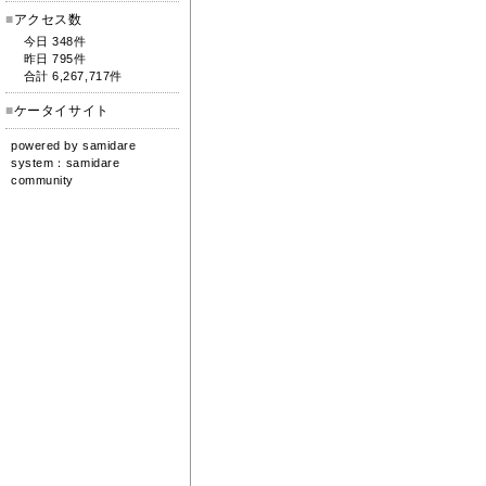
■
アクセス数
今日 348件
昨日 795件
合計 6,267,717件
■
ケータイサイト
powered by
samidare
system：
samidare
community