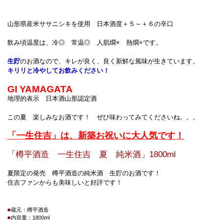
山形県産米ササニシキを使用 日本酒度＋５～＋６の辛口
飲み頃温度は、冷◎ 常温◎ 人肌燗× 熱燗×です。
生貯
のお酒なので、キレが良く、良く新鮮な風味が生きています。
キリリと冷やしてお飲みください！
GI YAMAGATA
地理的表示 日本酒山形認定酒
この夏 楽しみなお酒です！ ぜひ味わってみてくださいね。。。
「一生住吉」は、新築お祝いに大人気です！
「樽平酒造 一生住吉 夏 純米酒」1800ml
夏限定の発売 樽平酒造の純米酒 生貯のお酒です！
住吉ファンからも美味しいと好評です！
■
蔵元：樽平酒造
■
内容量：1800ml