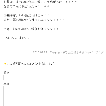
お昼は、まべぶにウニご飯。。うめがった～！！＾＾
なまウニもうめがった～！！＾＾
小袖海岸、いい所だっけよ～！！
また、落ち着いたら行ってみマッツ！！＾＾
さぁ～おいらはたこ焼きやきマッツ！！
ではでゎ、また。。
2013.09.29：Copyright (C)
たこ焼き＠まつっパ！ブログ
▼
この記事へのコメントはこちら
題名
本文