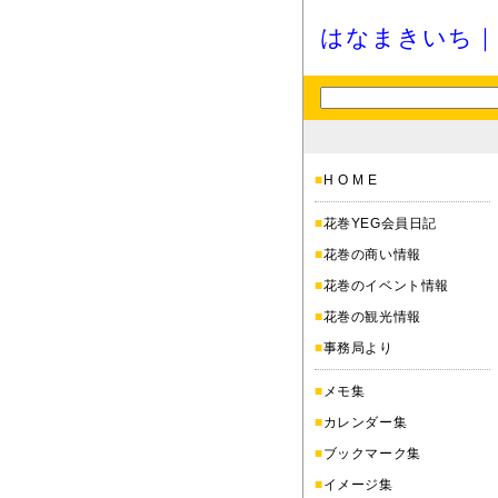
はなまきいち｜
■
H O M E
■
花巻YEG会員日記
■
花巻の商い情報
■
花巻のイベント情報
■
花巻の観光情報
■
事務局より
■
メモ集
■
カレンダー集
■
ブックマーク集
■
イメージ集