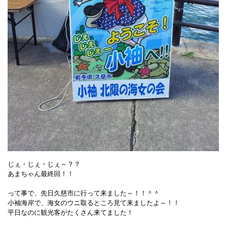
じぇ・じぇ・じぇ～？？
あまちゃん最終回！！
って事で、先日久慈市に行って来ました～！！＾＾
小袖海岸で、海女のウニ取るところ見て来ましたよ～！！
平日なのに観光客がたくさん来てました！