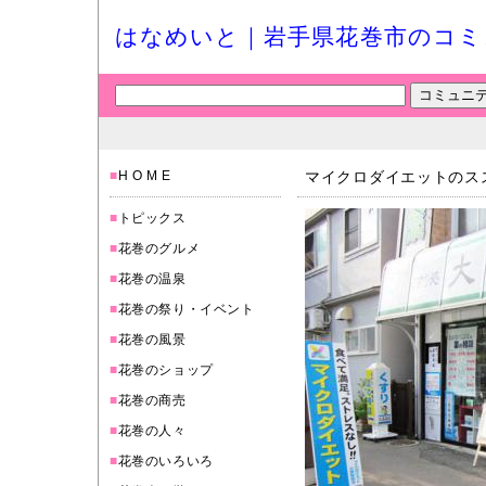
はなめいと｜岩手県花巻市のコミ
■
H O M E
マイクロダイエットのスス
■
トピックス
■
花巻のグルメ
■
花巻の温泉
■
花巻の祭り・イベント
■
花巻の風景
■
花巻のショップ
■
花巻の商売
■
花巻の人々
■
花巻のいろいろ