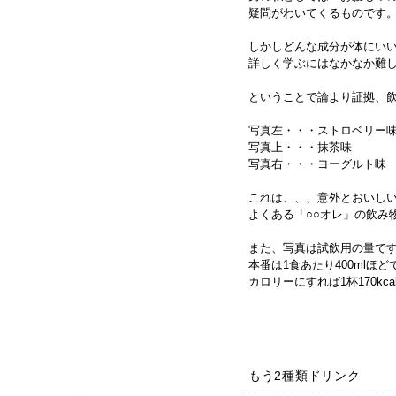
疑問がわいてくるものです
しかしどんな成分が体にい
詳しく学ぶにはなかなか難
ということで論より証拠、飲
写真左・・・ストロベリー
写真上・・・抹茶味
写真右・・・ヨーグルト味
これは、、、意外とおいし
よくある「○○オレ」の飲み
また、写真は試飲用の量で
本番は1食あたり400mlほど
カロリーにすれば1杯170kc
もう2種類ドリンク