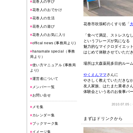
■
花巻人の学び
■
花巻人のおでかけ
■
花巻人の生活
花巻市吹張町のくすり処「
■
花巻人の遊び
■
花巻人のお気に入り
「食べて満足、ストレスな
というフレーズが気になる
■
offical news (事務局より)
魅力的なマイクロダイエッ
■
hanamate special（事務
はじめて体験させていただきま
局より）
場所は大森薬苑多目的ルー
■
使い方マニュアル (事務局
より)
やくえんママ
さんに
■
運営者について
やさしく教えていただきな
友人家族、はたまた業者さ
■
メンバー一覧
体験会という名のお食事パー
■
お問い合せ
2010.07.05：
■
メモ集
■
カレンダー集
まずはドリンクから
■
ブックマーク集
■
イメージ集