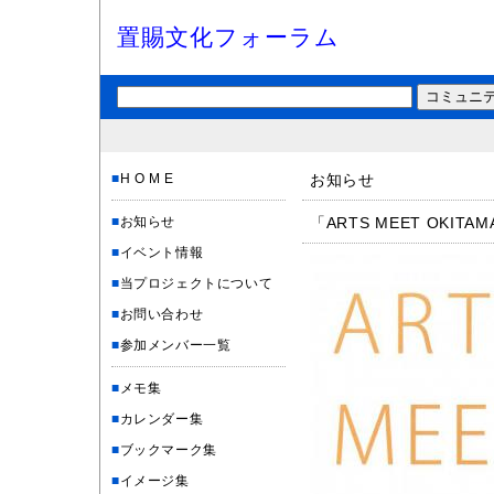
置賜文化フォーラム
■
H O M E
お知らせ
■
お知らせ
「ARTS MEET OKITA
■
イベント情報
■
当プロジェクトについて
■
お問い合わせ
■
参加メンバー一覧
■
メモ集
■
カレンダー集
■
ブックマーク集
■
イメージ集