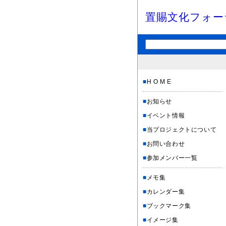
置賜文化フォー
■
H O M E
■
お知らせ
■
イベント情報
■
当プロジェクトについて
■
お問い合わせ
■
参加メンバー一覧
■
メモ集
■
カレンダー集
■
ブックマーク集
■
イメージ集