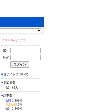
ゲストさんようこそ
ID
PW
■
当サイトについて
■
参加者数
合計 63人
■
記事数
公開
2,505件
限定公開
0件
合計 2,505件