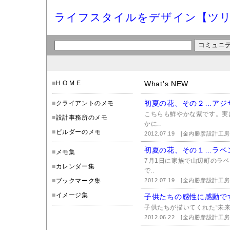
ライフスタイルをデザイン【ツリ
■
H O M E
What's NEW
初夏の花、その２…アジ
■
クライアントのメモ
こちらも鮮やかな紫です。実
■
設計事務所のメモ
かに..
■
ビルダーのメモ
2012.07.19
[金内勝彦設計工房
初夏の花、その１…ラベ
■
メモ集
7月1日に家族で山辺町のラ
■
カレンダー集
で..
■
ブックマーク集
2012.07.19
[金内勝彦設計工房
■
イメージ集
子供たちの感性に感動で
子供たちが描いてくれた“未来の
2012.06.22
[金内勝彦設計工房