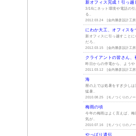
新オフィス完成！引っ越
3/16にネット環境や電話の
る..
2012.03.24
[金内勝彦設計工房
にわか大工、オフィスを
新オフィスに引っ越すことに
だろ..
2012.03.15
[金内勝彦設計工房
クライアントの皆さん、
昨日からの停電から、ようや
2011.03.12
[金内勝彦設計工房
海
暦の上では処暑をすぎ少しは
猛暑..
2010.08.25
[モノつくりのノー
梅雨の頃
今年の梅雨はよく言えば、梅
気が..
2010.07.16
[モノつくりのノー
やっぱり遺伝