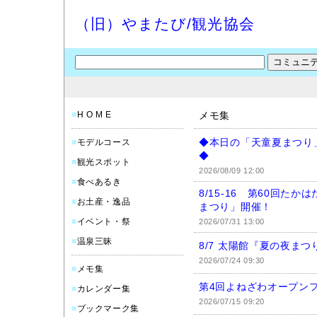
（旧）やまたび/観光協会
■
H O M E
メモ集
◆本日の「天童夏まつり
■
モデルコース
◆
■
観光スポット
2026/08/09 12:00
■
食べあるき
8/15-16 第60回た
■
お土産・逸品
まつり」開催！
■
イベント・祭
2026/07/31 13:00
■
温泉三昧
8/7 太陽館『夏の夜ま
2026/07/24 09:30
■
メモ集
第4回よねざわオープンフ
■
カレンダー集
2026/07/15 09:20
■
ブックマーク集