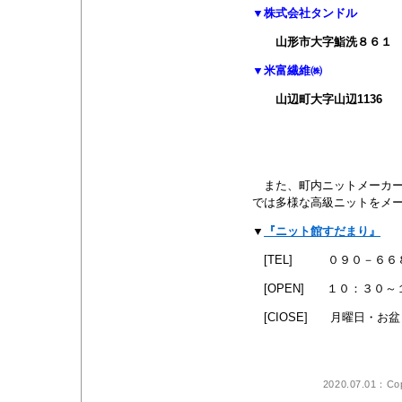
▼株式会社タンドル
山形市大字鮨洗８６１ 
▼米富繊維㈱
山辺町大字山辺1136
また、町内ニットメーカー
では多様な高級ニットをメ
▼
『ニット館すだまり』
山
[TEL] ０９０－６６
[OPEN
] １０：３０～
[CIOSE] 月曜日・お
2020.07.01：Cop