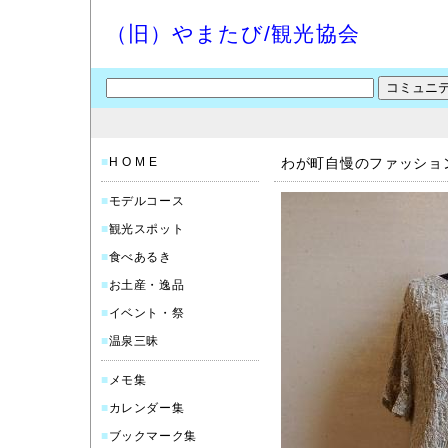
（旧）やまたび/観光協会
■
H O M E
わが町自慢のファッションニ
■
モデルコース
■
観光スポット
■
食べあるき
■
お土産・逸品
■
イベント・祭
■
温泉三昧
■
メモ集
■
カレンダー集
■
ブックマーク集