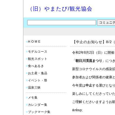
（旧）やまたび/観光協会
■
H O M E
【中止のお知らせ】8/2
■
モデルコース
令和2年8月2日（日）に開
■
観光スポット
「
朝日川渓流まつり
」につ
■
食べあるき
新型コロナウイルスの感染
■
お土産・逸品
参加者および関係者の健康
■
イベント・祭
今年度は
中止
する運びとな
■
温泉三昧
楽しみにしてくださってい
■
メモ集
ご理解くださいますようお
■
カレンダー集
&nbsp;
■
ブックマーク集