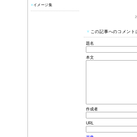
■
イメージ集
2
▼
この記事へのコメント
題名
本文
作成者
URL