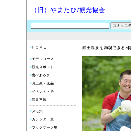
（旧）やまたび/観光協会
■
H O M E
蔵王温泉を満喫できる♪
■
モデルコース
■
観光スポット
■
食べあるき
■
お土産・逸品
■
イベント・祭
■
温泉三昧
■
メモ集
■
カレンダー集
■
ブックマーク集