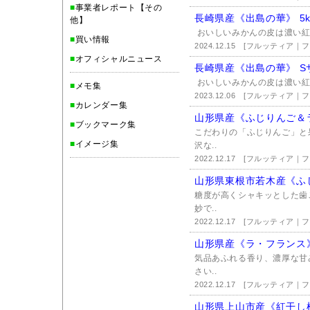
■
事業者レポート【その
長崎県産《出島の華》 5k
他】
おいしいみかんの皮は濃い紅色
■
買い情報
2024.12.15
[フルッティア｜
■
オフィシャルニュース
長崎県産《出島の華》 S
おいしいみかんの皮は濃い紅色
■
メモ集
2023.12.06
[フルッティア｜
■
カレンダー集
山形県産《ふじりんご＆
■
ブックマーク集
こだわりの「ふじりんご」と
■
イメージ集
沢な..
2022.12.17
[フルッティア｜
山形県東根市若木産《ふ
糖度が高くシャキッとした歯
妙で..
2022.12.17
[フルッティア｜
山形県産《ラ・フランス
気品あふれる香り、濃厚な甘
さい..
2022.12.17
[フルッティア｜
山形県上山市産《紅干し