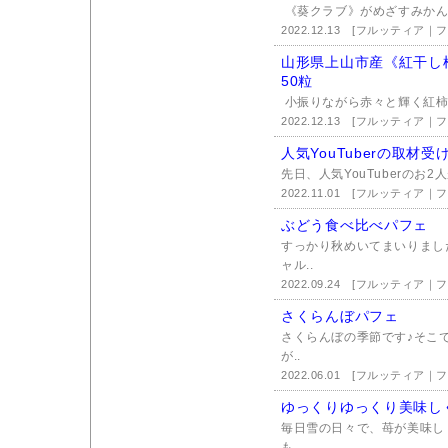
《葵クラブ》がめざすみかん
2022.12.13
[フルッティア｜
山形県上山市産《紅干し
50粒
小振りながら赤々と輝く紅柿
2022.12.13
[フルッティア｜
人気YouTuberの取材
先日、人気YouTuberのお
2022.11.01
[フルッティア｜
ぶどう食べ比べパフェ
すっかり秋めいてまいりまし
ャル..
2022.09.24
[フルッティア｜
さくらんぼパフェ
さくらんぼの季節です♪そこ
が..
2022.06.01
[フルッティア｜
ゆっくりゆっくり美味し
毎日雪の日々で、苺が美味し
も、..