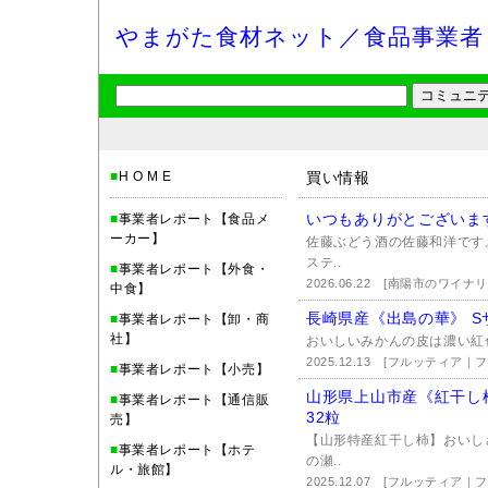
やまがた食材ネット／食品事業者
■
H O M E
買い情報
いつもありがとございま
■
事業者レポート【食品メ
ーカー】
佐藤ぶどう酒の佐藤和洋です
ステ..
■
事業者レポート【外食・
2026.06.22
[南陽市のワイナ
中食】
長崎県産《出島の華》 S
■
事業者レポート【卸・商
社】
おいしいみかんの皮は濃い紅色
2025.12.13
[フルッティア｜
■
事業者レポート【小売】
山形県上山市産《紅干し
■
事業者レポート【通信販
32粒
売】
【山形特産紅干し柿】おいし
■
事業者レポート【ホテ
の瀬..
ル・旅館】
2025.12.07
[フルッティア｜