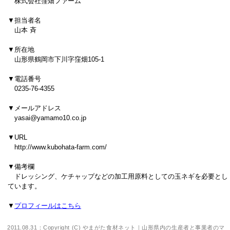
株式会社窪畑ファーム
▼担当者名
山本 斉
▼所在地
山形県鶴岡市下川字窪畑105-1
▼電話番号
0235-76-4355
▼メールアドレス
yasai@yamamo10.co.jp
▼URL
http://www.kubohata-farm.com/
▼備考欄
ドレッシング、ケチャップなどの加工用原料としての玉ネギを必要とし
ています。
▼
プロフィールはこちら
2011.08.31：Copyright (C)
やまがた食材ネット｜山形県内の生産者と事業者のマ