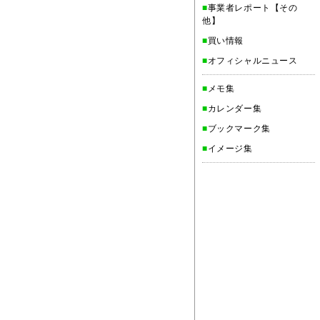
■
事業者レポート【その
他】
■
買い情報
■
オフィシャルニュース
■
メモ集
■
カレンダー集
■
ブックマーク集
■
イメージ集