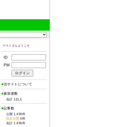
ゲストさんようこそ
ID
PW
■
当サイトについて
■
参加者数
合計 121人
■
記事数
公開
1,435件
限定公開
0件
合計 1,435件