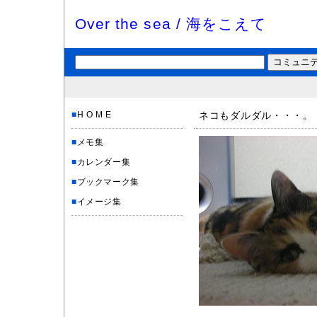
Over the sea / 海をこえて
■
H O M E
ネコもダルダル・・・。
■
メモ集
■
カレンダー集
■
ブックマーク集
■
イメージ集