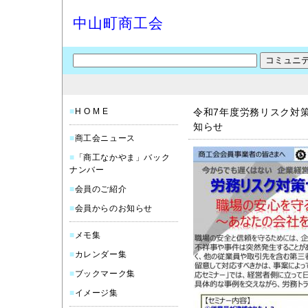
中山町商工会
■
H O M E
令和7年度労務リスク対
知らせ
■
商工会ニュース
■
「商工なかやま」バック
ナンバー
■
会員のご紹介
■
会員からのお知らせ
■
メモ集
■
カレンダー集
■
ブックマーク集
■
イメージ集