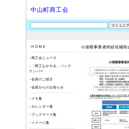
中山町商工会
■
H O M E
小規模事業者持続化補助
■
商工会ニュース
■
「商工なかやま」バック
ナンバー
■
会員のご紹介
■
会員からのお知らせ
■
メモ集
■
カレンダー集
■
ブックマーク集
■
イメージ集