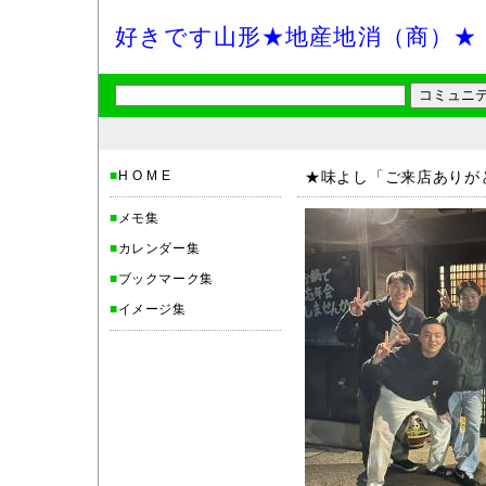
好きです山形★地産地消（商）★
■
H O M E
★味よし「ご来店ありが
■
メモ集
■
カレンダー集
■
ブックマーク集
■
イメージ集