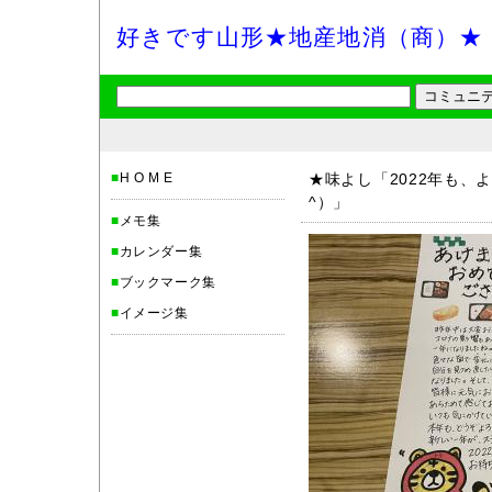
好きです山形★地産地消（商）★
■
H O M E
★味よし「2022年も、
^）」
■
メモ集
■
カレンダー集
■
ブックマーク集
■
イメージ集