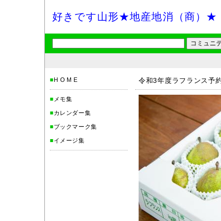
好きです山形★地産地消（商）★
■
H O M E
令和3年度ラフランス予
■
メモ集
■
カレンダー集
■
ブックマーク集
■
イメージ集