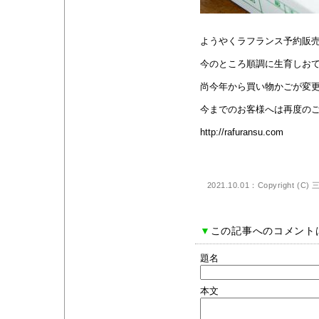
ようやくラフランス予約販
今のところ順調に生育しお
尚今年から買い物かごが変
今までのお客様へは再度の
http://rafuransu.com
2021.10.01：Copyright (C)
▼
この記事へのコメント
題名
本文