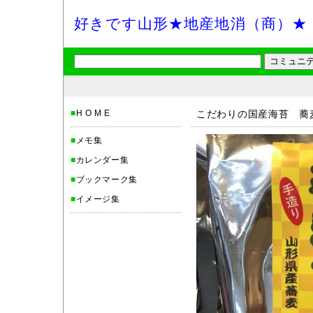
好きです山形★地産地消（商）★
■
H O M E
こだわりの国産海苔 蕎
■
メモ集
■
カレンダー集
■
ブックマーク集
■
イメージ集