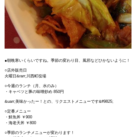
●朝晩寒いくらいですね。季節の変わり目、風邪などひかないように！
○店外販売日
火曜日&rarr;川西町役場
○今週のランチ（月、水のみ）
・キャベツと豚の味噌炒め 850円
&uarr;美味かったー！との、リクエストメニューです&#9825;
○定番メニュー
・鮮魚丼 ￥900
・海老天丼 ￥800
○季節のランチメニューが変わります！