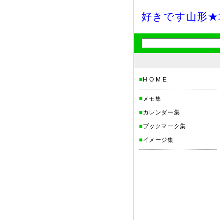
好きです山形★
■
H O M E
■
メモ集
■
カレンダー集
■
ブックマーク集
■
イメージ集