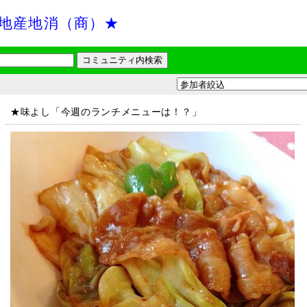
地産地消（商）★
★味よし「今週のランチメニューは！？」