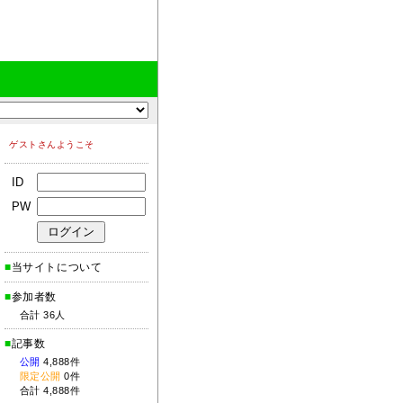
ゲストさんようこそ
ID
PW
■
当サイトについて
■
参加者数
合計 36人
■
記事数
公開
4,888件
限定公開
0件
合計 4,888件