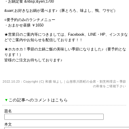
・お鍋定食 &nbsp;&yen;1700
&uarr;お好きなお鍋が選べます♪（豚とろろ、味よし、鴨、ワサビ）
○要予約のみのランチメニュー
・おまかせ昼膳 ￥1650
★営業日のご案内等につきましては、Facebook、LINE・HP、インスタな
どでご案内やお知らせを配信しております！！
★ホカホカ！季節の土鍋ご飯の美味しい季節になりました♪（要予約とな
ります！）
皆様のご注文お待ちしております♪
2022.10.23：Copyright (C)
和膳 味よし｜山形県川西町の会席・割烹料理店～季節
の和食をご堪能下さい
▼
この記事へのコメントはこちら
題名
本文