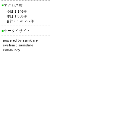
■
アクセス数
今日 1,146件
昨日 1,508件
合計 6,578,797件
■
ケータイサイト
powered by
samidare
system：
samidare
community